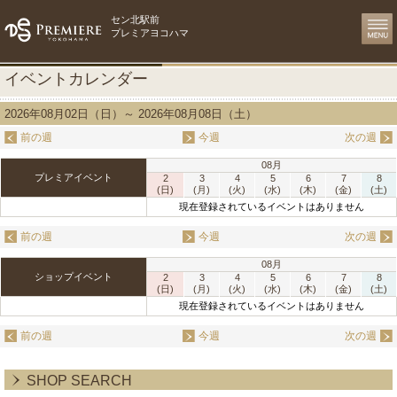
セン北駅前
プレミアヨコハマ
イベントカレンダー
2026年08月02日（日）～ 2026年08月08日（土）
前の週
今週
次の週
08月
プレミアイベント
2
3
4
5
6
7
8
(日)
(月)
(火)
(水)
(木)
(金)
(土)
現在登録されているイベントはありません
前の週
今週
次の週
08月
ショップイベント
2
3
4
5
6
7
8
(日)
(月)
(火)
(水)
(木)
(金)
(土)
現在登録されているイベントはありません
前の週
今週
次の週
SHOP SEARCH