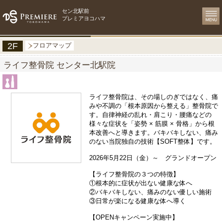
セン北駅前
プレミアヨコハマ
2F
フロアマップ
ライフ整骨院 センター北駅院
ライフ整骨院は、その場しのぎではなく、痛
みや不調の「根本原因から整える」整骨院で
す。自律神経の乱れ・肩こり・腰痛などの
様々な症状を「姿勢 × 筋膜 × 骨格」から根
本改善へと導きます。バキバキしない、痛み
のない当院独自の技術【SOFT整体】です。
2026年5月22日（金）～ グランドオープン
【ライフ整骨院の３つの特徴】
①根本的に症状が出ない健康な体へ
②バキバキしない、痛みのない優しい施術
③日常が楽になる健康な体へ導く
【OPENキャンペーン実施中】