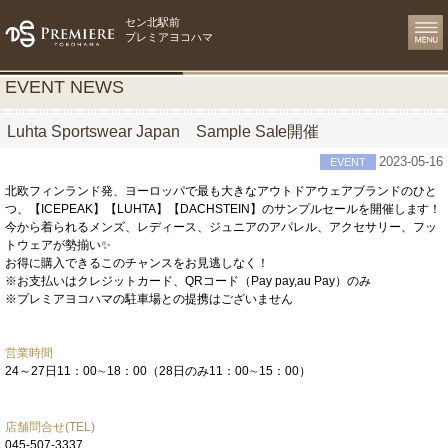
セン北駅前
プレミアヨコハマ
EVENT NEWS
Luhta Sportswear Japan Sample Sale開催
2023-05-16
EVENT
北欧フィンランド発、ヨーロッパで最も大きなアウトドアウェアブランドのひと
つ、【ICEPEAK】【LUHTA】【DACHSTEIN】のサンプルセールを開催します！
今から着られるメンズ、レディース、ジュニアのアパレル、アクセサリー、フッ
トウェアが勢揃い✨
お得に購入できるこのチャンスをお見逃しなく！
※お支払いはクレジットカード、QRコード（Pay pay,au Pay）のみ
※プレミアヨコハマの駐車場との提携はございません
営業時間
24～27日11：00∼18：00（28日のみ11：00∼15：00）
店舗問合せ(TEL)
045-507-3337